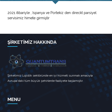
2021 itibariyle , Ispanya ve Portekiz den direckt parsiyel
servisimiz himete girmiştir
ŞİRKETİMİZ HAKKINDA
Şirketimiz Lojistik sektöründe en iyi hizmeti sunmak amacıyla
Avrupa'daki tüm büyük şehirlerde faaliyete başlamıştır.
MENU