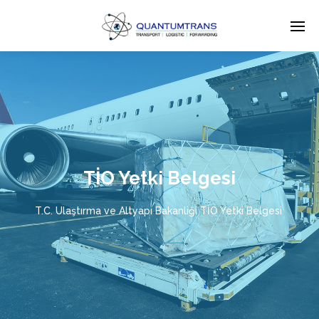
TİO Yetki Belgesi
T.C. Ulaştırma ve Altyapı Bakanliği TİO Yetki Belgesi