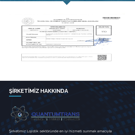
ŞİRKETİMİZ HAKKINDA
Şirketimiz Lojistik sektöründe en iyi hizmeti sunmak amacıyla